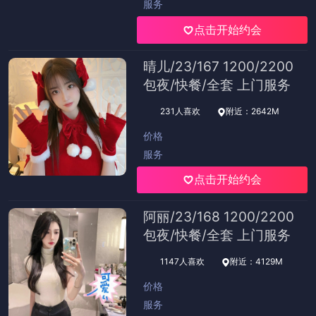
通过以上的案例和策略分析，相信您已经能够清晰地看
到“大曝光·黑料社app下载官网平台”的巨大潜力和发展空
间。利用这些策略，您不仅可以提升自身的品牌效应，还能
通过平台的强大生态系统，获得更高的收益和影响力。
本文标签：
#料社
#app
版权说明：
如非注明，本站文章均为
麻豆网
原创，转载请
注明出处和附带
本文链接
。
请在这里放置你的在线分享代码
上一篇：
为什么51漫画官网放大？内容矩阵告诉你答案｜2025
版
下一篇：
蘑菇影视官网：高清升级与省流量秘籍
相关文章推荐
2024年麻豆app官网驱动爆火逻辑：44招秘籍
2025-07-24