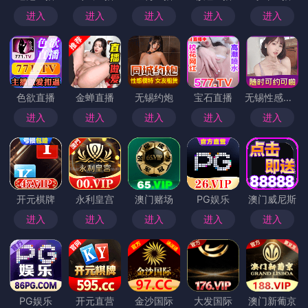
一、平台生态全景解析
我们从“大曝光·黑料社”平台的整体生态结构开始。这一平台
主要由以下几个部分构成：内容提供者、用户、广告商、平
台自身的运营团队以及技术支持。每一方都在相互协作和竞
争的状态下共同推动平台的持续发展。