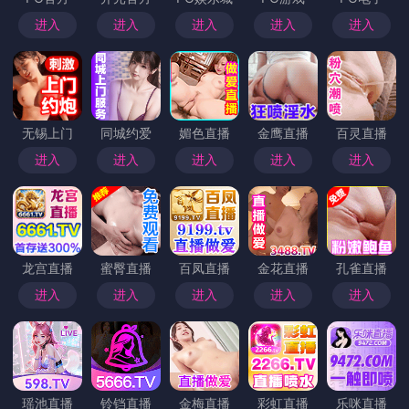
特的生态系统和创新性的运营策略，吸引了大量用户的关
注。不仅仅是消费者，它对于商家、品牌主以及营销人员来
说，也成为了一个不可忽视的存在。本文将从平台的生态透
视入手，结合32个实用操作策略，让您更好地理解这个平
台，并在其中找到属于自己的成功之路。