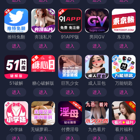
当地化策略吸引国际用户。
内容付费体系：引入内容付费模式，通过精品内容的收费获
取更多盈利。
智能化运营管理：引入人工智能技术，对平台进行智能化管
理，提高运营效率。
提升平台加载速度：确保平台在用户访问时能够快速加载，
减少流失率。
精准定位用户需求：定期进行用户调研，了解用户需求变
化，及时调整平台策略。
建立社区氛围：通过建立用户社区，促进用户之间的交流与
互动，提升平台的活跃度。
限时折扣活动：通过设置限时折扣或秒杀活动，刺激用户的
购买欲望。
多渠道推广：在不同的社交平台、论坛等渠道进行推广，增
加平台的曝光率。