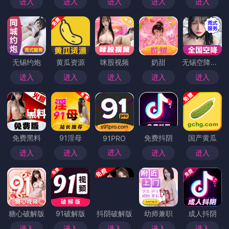
引入社交元素：用户可以通过平台结识更多志同道合的人，
增加平台的社交性，提升用户粘性。
优化用户界面：设计简洁、易用的界面，让用户能够方便快
捷地找到所需内容，提升用户体验。
差异化竞争策略：根据市场需求和用户反馈，调整平台的业
务模式，形成差异化的竞争优势。
24/7客户支持：提供全天候的客户服务，确保用户在任何时
间遇到问题都能及时得到解答。
强化平台品牌形象：通过持续的品牌建设和公关活动，提高
平台的知名度和美誉度。
数据驱动决策：利用平台积累的大数据，分析用户行为，优
化平台的内容和功能，提升用户体验。
KOL合作推广：邀请知名KOL进行内容创作和推广，借助他
们的粉丝效应提高平台的曝光率。
海外市场拓展：将平台扩展到海外市场，通过多语言版本和