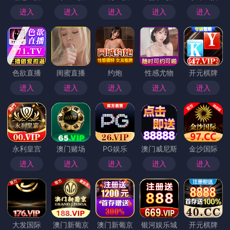
一、精准用户画像，攻占用户痛点
麻豆app官网成功的根本原因之一便是其精准的用户画像。
作为一个面向年轻人群体，尤其是00后、90后以及高收入
人群的娱乐类平台，麻豆app官网通过大量的市场调研与数
据分析，深入挖掘用户需求，从而精确锁定了最具潜力的目
标用户群体。这些用户的痛点包括对内容的高质量需求、对
便捷操作的期待、以及对于新颖娱乐方式的强烈渴望。
为了充分迎合这些需求，麻豆app官网采用了个性化推荐算
法，根据用户的兴趣爱好与浏览记录，推荐符合其口味的娱
乐内容。而这一切的基础便是其对大数据技术的深度应用，
这使得平台能够通过精准推送和定向推广吸引大量活跃用
户。
二、社交化互动体验，增强用户粘性