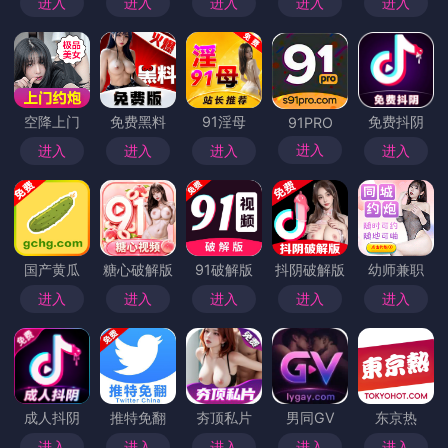
麻豆app官网还通过与电商平台的合作，实现了内容与购物
的无缝对接。用户在观看内容的能够直接通过平台购买相关
商品，形成了娱乐与消费的完美结合。通过这种跨界合作，
麻豆app官网打破了传统娱乐应用的局限，实现了多元化的
盈利模式。
七、用户反馈机制，持续优化产品
为了持续提高平台的用户体验，麻豆app官网建立了完善的
用户反馈机制。平台定期收集用户的意见和建议，并通过数
据分析不断调整和优化产品功能。例如，平台会根据用户的
观看历史和兴趣偏好，定期更新推荐算法，确保用户能够看
到最新和最感兴趣的内容。平台还根据用户反馈，推出了更
多个性化的设置选项，让每一位用户都能够根据自己的需求
来定制平台的使用体验。
这种注重用户反馈并不断优化的产品思维，使得麻豆app官
网能够在市场竞争中始终保持领先地位。