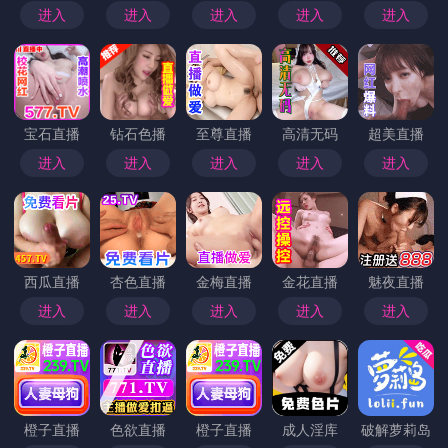
麻豆app官网的一大亮点是其对内容生产的精细化管理。平
台注重与顶尖内容创作者的合作，确保提供的每一项内容都
能够满足用户的高标准需求。尤其是2024年，平台在内容
制作上更加注重本土化和多元化，打造出一系列既有深度又
具广泛吸引力的原创内容。这些内容不仅仅是娱乐性的，更
加注重知识性与趣味性的结合，极大提升了用户的观看体
验。
平台还注重多平台内容的联动，通过与各大社交媒体平台、
视频平台以及短视频平台的联合合作，将麻豆app的内容迅
速传播到更多用户的视野中。精细化的内容生产与精心策划