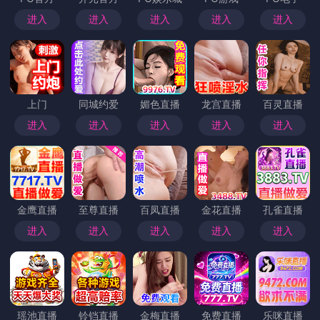
点。是什么让麻豆app官网能够在如此短的时间内引发巨大
反响，并成功突破竞争激烈的行业局限呢？本文将深入探讨
2024年麻豆app官网驱动爆火的核心逻辑，揭示其成功的44
招秘籍，让你更清楚地了解它背后的秘密。