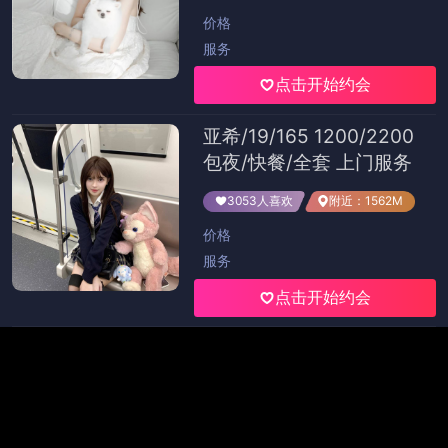
糖心tv粉丝经济全解析——146步搞定——必读
妻社——便捷安全评估玩法秘籍
一文读懂糖心vlog新官方入口互动秘籍：冲榜指南【收藏】
蘑菇影视在线观看：多元升级与观影攻略
巨献-海角app不可错过-143招——必读
别再错过每日大赛51！机会窗口在哪
每日大赛51引起行业震动，带你看透全部细节
搜索
Search
关于我们